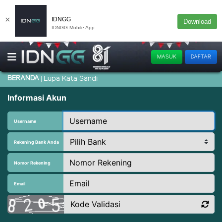
×
IDNGG
Download
IDNGG Mobile App
MASUK
DAFTAR
BERANDA
Lupa Kata Sandi
Informasi Akun
Username
Rekening Bank Anda
Nomor Rekening
Email